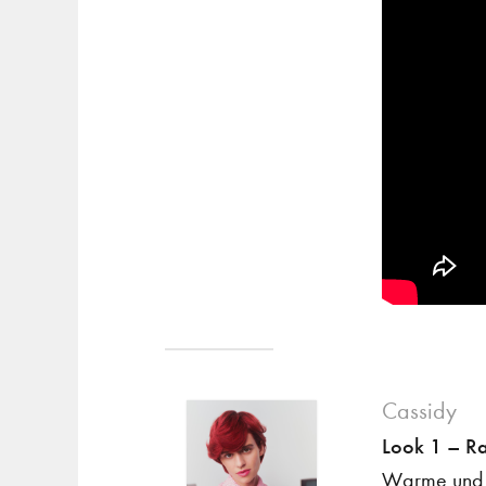
Cassidy
Look 1 – R
Warme und k