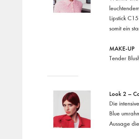
leuchtendem
Lipstick C15
somit ein s
MAKE-UP
Tender Blush
Look 2 – C
Die intensi
Blue umrahmt
Aussage dies