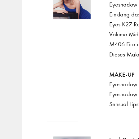
Eyeshadow 
Einklang das
Eyes K27 Rad
Volume Midni
M406 Fire a
Dieses Mak
MAKE-UP
Eyeshadow P
Eyeshadow P
Sensual Lips