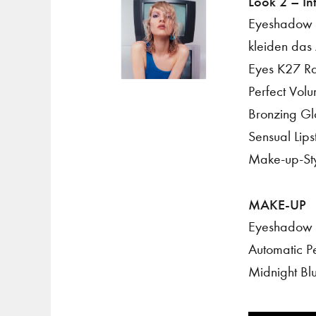
Look 2 – In
Eyeshadow 
kleiden das 
Eyes K27 Ra
Perfect Volu
Bronzing Gl
Sensual Lip
Make-up-Styl
MAKE-UP
Eyeshadow 
Automatic Pe
Midnight Bl