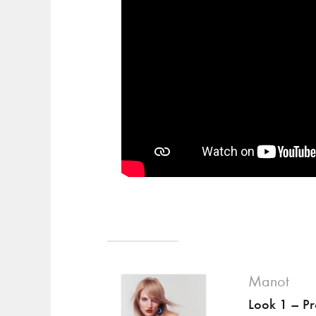
Manot
Look 1 – P