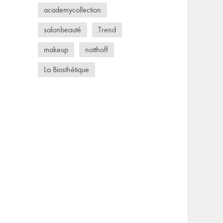
academycollection
salonbeauté
Trend
makeup
notthoff
La Biosthétique